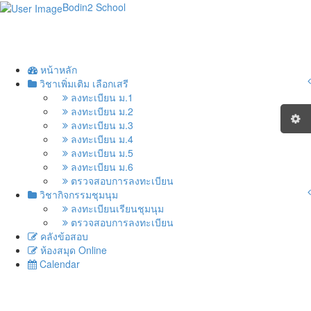
Bodin2 School
Toggle
navigation
หน้าหลัก
วิชาเพิ่มเติม เลือกเสรี
ลงทะเบียน ม.1
ลงทะเบียน ม.2
ลงทะเบียน ม.3
ลงทะเบียน ม.4
ลงทะเบียน ม.5
ลงทะเบียน ม.6
ตรวจสอบการลงทะเบียน
วิชากิจกรรมชุมนุม
ลงทะเบียนเรียนชุมนุม
ตรวจสอบการลงทะเบียน
คลังข้อสอบ
ห้องสมุด Online
Calendar